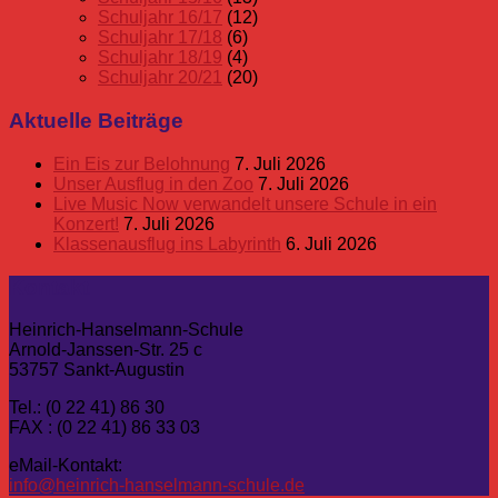
Schuljahr 16/17
(12)
Schuljahr 17/18
(6)
Schuljahr 18/19
(4)
Schuljahr 20/21
(20)
Aktuelle Beiträge
Ein Eis zur Belohnung
7. Juli 2026
Unser Ausflug in den Zoo
7. Juli 2026
Live Music Now verwandelt unsere Schule in ein
Konzert!
7. Juli 2026
Klassenausflug ins Labyrinth
6. Juli 2026
Kontakt
Heinrich-Hanselmann-Schule
Arnold-Janssen-Str. 25 c
53757 Sankt-Augustin
Tel.: (0 22 41) 86 30
FAX : (0 22 41) 86 33 03
eMail-Kontakt:
info@heinrich-hanselmann-schule.de