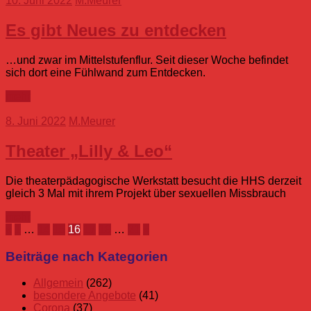
10. Juni 2022
M.Meurer
Es gibt Neues zu entdecken
…und zwar im Mittelstufenflur. Seit dieser Woche befindet
sich dort eine Fühlwand zum Entdecken.
mehr
8. Juni 2022
M.Meurer
Theater „Lilly & Leo“
Die theaterpädagogische Werkstatt besucht die HHS derzeit
gleich 3 Mal mit ihrem Projekt über sexuellen Missbrauch
mehr
Seitennummerierung
Vorherige
Nächste
«
1
…
14
15
16
17
18
…
21
»
Beiträge
Beiträge
der
Beiträge nach Kategorien
Beiträge
Allgemein
(262)
besondere Angebote
(41)
Corona
(37)