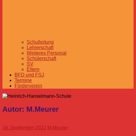
Schulleitung
Lehrerschaft
Weiteres Personal
Schülerschaft
SV
Eltern
BFD und FSJ
Termine
Förderverein
Autor:
M.Meurer
16. September 2022
M.Meurer