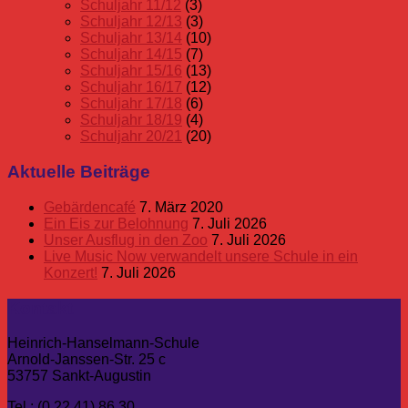
Schuljahr 11/12
(3)
Schuljahr 12/13
(3)
Schuljahr 13/14
(10)
Schuljahr 14/15
(7)
Schuljahr 15/16
(13)
Schuljahr 16/17
(12)
Schuljahr 17/18
(6)
Schuljahr 18/19
(4)
Schuljahr 20/21
(20)
Aktuelle Beiträge
Gebärdencafé
7. März 2020
Ein Eis zur Belohnung
7. Juli 2026
Unser Ausflug in den Zoo
7. Juli 2026
Live Music Now verwandelt unsere Schule in ein
Konzert!
7. Juli 2026
Kontakt
Heinrich-Hanselmann-Schule
Arnold-Janssen-Str. 25 c
53757 Sankt-Augustin
Tel.: (0 22 41) 86 30