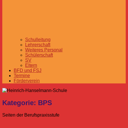
Schulleitung
Lehrerschaft
Weiteres Personal
Schülerschaft
SV
Eltern
BFD und FSJ
Termine
Förderverein
Kategorie:
BPS
Seiten der Berufspraxisstufe