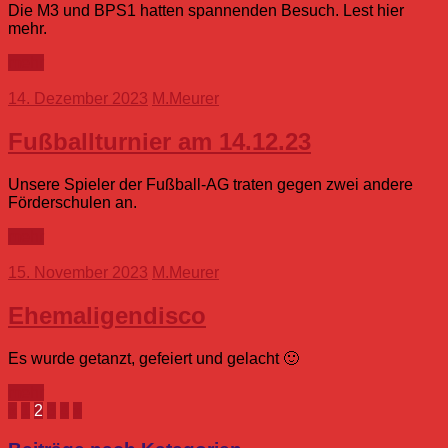
Die M3 und BPS1 hatten spannenden Besuch. Lest hier
mehr.
mehr
14. Dezember 2023
M.Meurer
Fußballturnier am 14.12.23
Unsere Spieler der Fußball-AG traten gegen zwei andere
Förderschulen an.
mehr
15. November 2023
M.Meurer
Ehemaligendisco
Es wurde getanzt, gefeiert und gelacht 🙂
mehr
Seitennummerierung
Vorherige
Nächste
«
1
2
3
4
»
Beiträge
Beiträge
der