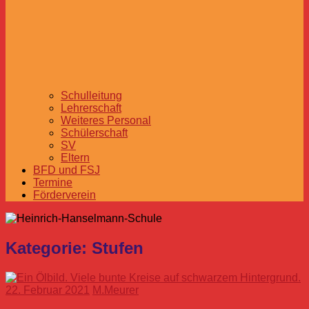
Schulleitung
Lehrerschaft
Weiteres Personal
Schülerschaft
SV
Eltern
BFD und FSJ
Termine
Förderverein
Kategorie:
Stufen
22. Februar 2021
M.Meurer