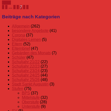
mehr
Seitennummerierung
Vorherige
Nächste
«
1
…
5
6
7
8
»
Beiträge
Beiträge
der
Beiträge nach Kategorien
Beiträge
Allgemein
(262)
besondere Angebote
(41)
Corona
(37)
Digitales Lernen
(5)
Eltern
(52)
Elternbrief
(47)
Gebärden des Monats
(7)
Schüler
(47)
Schuljahr 21/22
(22)
Schuljahr 22/23
(27)
Schuljahr 23/24
(23)
Schuljahr 24/25
(44)
Schuljahr 25/26
(48)
Stadt Sankt Augustin
(3)
Stufen
(75)
BPS
(37)
Mittelstufe
(32)
Oberstufe
(28)
Unterstufe
(9)
SV
(5)