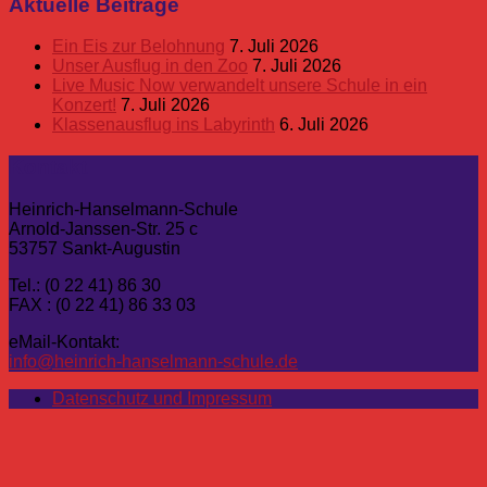
Aktuelle Beiträge
Ein Eis zur Belohnung
7. Juli 2026
Unser Ausflug in den Zoo
7. Juli 2026
Live Music Now verwandelt unsere Schule in ein
Konzert!
7. Juli 2026
Klassenausflug ins Labyrinth
6. Juli 2026
Kontakt
Heinrich-Hanselmann-Schule
Arnold-Janssen-Str. 25 c
53757 Sankt-Augustin
Tel.: (0 22 41) 86 30
FAX : (0 22 41) 86 33 03
eMail-Kontakt:
info@heinrich-hanselmann-schule.de
Datenschutz und Impressum