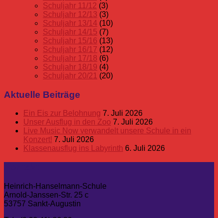
Schuljahr 11/12
(3)
Schuljahr 12/13
(3)
Schuljahr 13/14
(10)
Schuljahr 14/15
(7)
Schuljahr 15/16
(13)
Schuljahr 16/17
(12)
Schuljahr 17/18
(6)
Schuljahr 18/19
(4)
Schuljahr 20/21
(20)
Aktuelle Beiträge
Ein Eis zur Belohnung
7. Juli 2026
Unser Ausflug in den Zoo
7. Juli 2026
Live Music Now verwandelt unsere Schule in ein
Konzert!
7. Juli 2026
Klassenausflug ins Labyrinth
6. Juli 2026
Kontakt
Heinrich-Hanselmann-Schule
Arnold-Janssen-Str. 25 c
53757 Sankt-Augustin