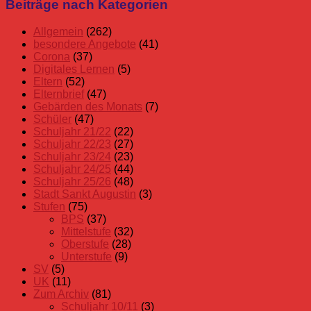
Schuljahr
Beiträge nach Kategorien
17/18
Allgemein
(262)
besondere Angebote
(41)
Corona
(37)
Digitales Lernen
(5)
Eltern
(52)
Elternbrief
(47)
Gebärden des Monats
(7)
Schüler
(47)
Schuljahr 21/22
(22)
Schuljahr 22/23
(27)
Schuljahr 23/24
(23)
Schuljahr 24/25
(44)
Schuljahr 25/26
(48)
Stadt Sankt Augustin
(3)
Stufen
(75)
BPS
(37)
Mittelstufe
(32)
Oberstufe
(28)
Unterstufe
(9)
SV
(5)
UK
(11)
Zum Archiv
(81)
Schuljahr 10/11
(3)