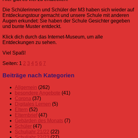
Die Schülerinnen und Schüler der M3 haben sich wieder auf
Entdeckungstour gemacht und unsere Schule mit anderen
Augen erkundet: Sie haben der Schule Gesichter gegeben
und bunte Muster entdeckt.
Klick dich durch das Internet-Museum, um alle
Entdeckungen zu sehen.
Viel Spaß!
Seiten:
1
2
3
4
5
6
7
Allgemein
Beiträge nach Kategorien
Allgemein
(262)
besondere Angebote
(41)
Corona
(37)
Digitales Lernen
(5)
Eltern
(52)
Elternbrief
(47)
Gebärden des Monats
(7)
Schüler
(47)
Schuljahr 21/22
(22)
Schuljahr 22/23
(27)