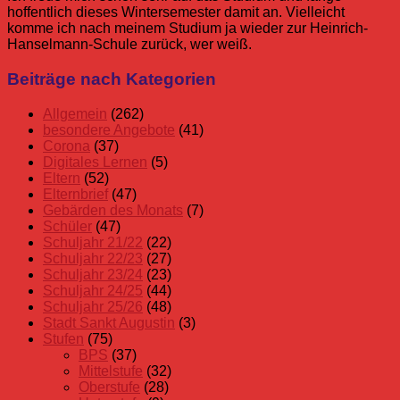
hoffentlich dieses Wintersemester damit an. Vielleicht
komme ich nach meinem Studium ja wieder zur Heinrich-
Hanselmann-Schule zurück, wer weiß.
Allgemein
BFD
Bundesfreiwilligendienst
Freiwilliges
Beiträge nach Kategorien
Soziales
Jahr
FSJ
Interview
Allgemein
(262)
besondere Angebote
(41)
Corona
(37)
Digitales Lernen
(5)
Eltern
(52)
Elternbrief
(47)
Gebärden des Monats
(7)
Schüler
(47)
Schuljahr 21/22
(22)
Schuljahr 22/23
(27)
Schuljahr 23/24
(23)
Schuljahr 24/25
(44)
Schuljahr 25/26
(48)
Stadt Sankt Augustin
(3)
Stufen
(75)
BPS
(37)
Mittelstufe
(32)
Oberstufe
(28)