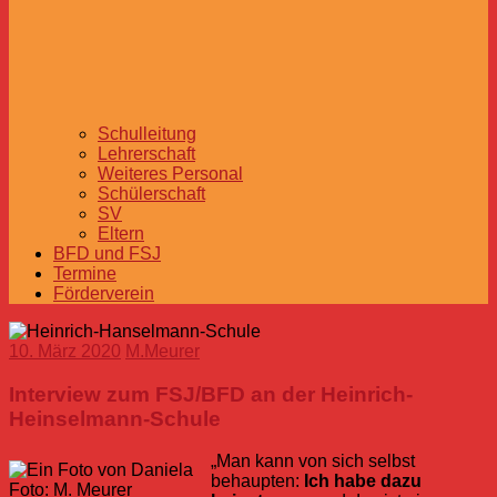
Schulleitung
Lehrerschaft
Weiteres Personal
Schülerschaft
SV
Eltern
BFD und FSJ
Termine
Förderverein
10. März 2020
M.Meurer
Interview zum FSJ/BFD an der Heinrich-
Heinselmann-Schule
„Man kann von sich selbst
behaupten:
Ich habe dazu
Foto: M. Meurer