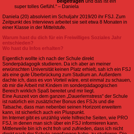
beigetragen
und das ist ein
super tolles Gefühl.“ – Daniela
Daniela (20) absolviert im Schuljahr 2019/20 ihr FSJ. Zum
Zeitpunkt des Interviews arbeitet sie seit etwa 8 Monaten in
einer Klasse in der Mittelstufe.
Warum hast du dich für ein Freiwilliges Soziales Jahr
entschieden?
Wo hast du Infos erhalten?
Eigentlich wollte ich nach der Schule direkt
Sonderpädagogik studieren. Da ich aber an meiner
erwünschten Universität keinen Platz erhielt, sah ich ein FSJ
als eine gute Überbrückung zum Studium an. Außerdem
dachte ich, dass es von Vorteil wäre, erst einmal zu schauen,
ob mir die Arbeit mit Kindern im sonderpädagogischen
Bereich wirklich Spaß bereitet und mir liegt.
Eine Auszeit von dem ganzen „Dauerlernstress“ der Schule
ist natürlich ein zusätzlicher Bonus des FSJs und die
Tatsache, dass man nebenbei seinen Horizont erweitern
kann, ist sicherlich auch ein Pluspunkt.
Im Internet gibt es unzählig viele hilfreiche Seiten, wie PRO
FSJ, in denen man sich über ein FSJ informieren kann.
Mittlerweile bin ich echt froh und zufrieden, dass ich nicht
direkt nach der Schule angefangen habe, zu studieren. Die