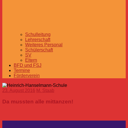
Schulleitung
Lehrerschaft
Weiteres Personal
Schülerschaft
SV
Eltern
BFD und FSJ
Termine
Förderverein
23. August 2016
M. Staab
Da mussten alle mittanzen!
Kontakt