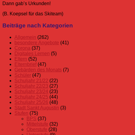
Dann gab’s Urkunden!
(B. Koepsel für das Skiteam)
Schuljahr
Beiträge nach Kategorien
11/12
Allgemein
(262)
besondere Angebote
(41)
Corona
(37)
Digitales Lernen
(5)
Eltern
(52)
Elternbrief
(47)
Gebärden des Monats
(7)
Schüler
(47)
Schuljahr 21/22
(22)
Schuljahr 22/23
(27)
Schuljahr 23/24
(23)
Schuljahr 24/25
(44)
Schuljahr 25/26
(48)
Stadt Sankt Augustin
(3)
Stufen
(75)
BPS
(37)
Mittelstufe
(32)
Oberstufe
(28)
Unterstufe
(9)