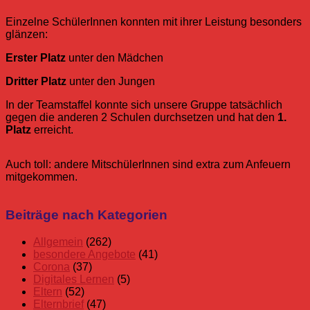
Einzelne SchülerInnen konnten mit ihrer Leistung besonders
glänzen:
Erster Platz
unter den Mädchen
Dritter Platz
unter den Jungen
In der Teamstaffel konnte sich unsere Gruppe tatsächlich
gegen die anderen 2 Schulen durchsetzen und hat den
1.
Platz
erreicht.
Auch toll: andere MitschülerInnen sind extra zum Anfeuern
mitgekommen.
Allgemein
Erster
Beiträge nach Kategorien
BPS
Platz
Pokal
Schwimmen
Schwimmwettbewerb
Urkunde
Wettkam
Mittelstufe
Allgemein
(262)
Oberstufe
besondere Angebote
(41)
Schüler
Corona
(37)
Schuljahr
Digitales Lernen
(5)
22/23
Eltern
(52)
Stufen
Elternbrief
(47)