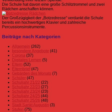
Die Schule hat davon eine große Schlitztrommel und zwei
Rädchen anschaffen können.
Der Großzügigkeit der „Botzedresse“ verdankt die Schule
bereits ein hochwertiges Klavier und zahlreiche
Percussionsinstrumente.
Schuljahr
Beiträge nach Kategorien
15/16
Allgemein
(262)
besondere Angebote
(41)
Corona
(37)
Digitales Lernen
(5)
Eltern
(52)
Elternbrief
(47)
Gebärden des Monats
(7)
Schüler
(47)
Schuljahr 21/22
(22)
Schuljahr 22/23
(27)
Schuljahr 23/24
(23)
Schuljahr 24/25
(44)
Schuljahr 25/26
(48)
Stadt Sankt Augustin
(3)
Stufen
(75)