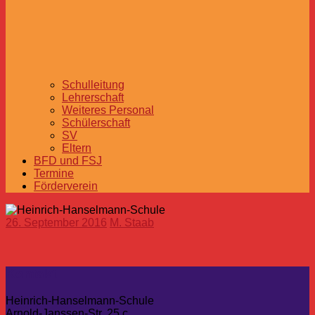
Schulleitung
Lehrerschaft
Weiteres Personal
Schülerschaft
SV
Eltern
BFD und FSJ
Termine
Förderverein
26. September 2016
M. Staab
Kontakt
Heinrich-Hanselmann-Schule
Arnold-Janssen-Str. 25 c