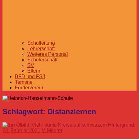
Schulleitung
Lehrerschaft
Weiteres Personal
Schülerschaft
SV
Eltern
BFD und FSJ
Termine
Förderverein
Schlagwort:
Distanzlernen
22. Februar 2021
M.Meurer