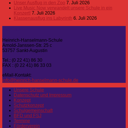
Unser Ausflug in den Zoo
7. Juli 2026
Live Music Now verwandelt unsere Schule in ein
Konzert!
7. Juli 2026
Klassenausflug ins Labyrinth
6. Juli 2026
Kontakt
Heinrich-Hanselmann-Schule
Arnold-Janssen-Str. 25 c
53757 Sankt-Augustin
Tel.: (0 22 41) 86 30
FAX : (0 22 41) 86 33 03
eMail-Kontakt:
info@heinrich-hanselmann-schule.de
Unsere Schule
Datenschutz und Impressum
Konzept
Schutzkonzept
Schulgemeinschaft
BFD und FSJ
Termine
Förderverein