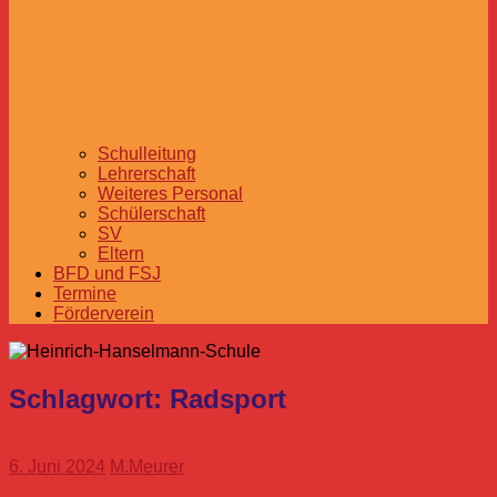
Schulleitung
Lehrerschaft
Weiteres Personal
Schülerschaft
SV
Eltern
BFD und FSJ
Termine
Förderverein
Schlagwort:
Radsport
6. Juni 2024
M.Meurer