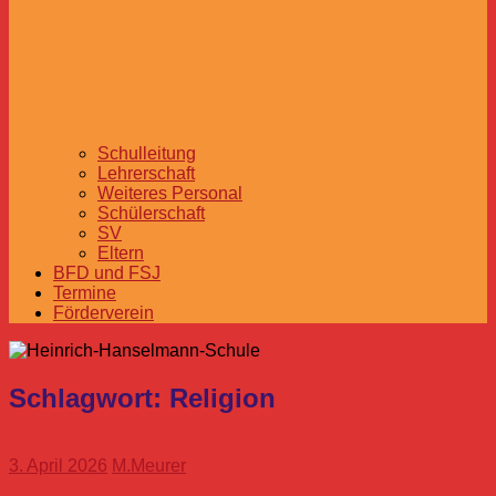
Schulleitung
Lehrerschaft
Weiteres Personal
Schülerschaft
SV
Eltern
BFD und FSJ
Termine
Förderverein
Schlagwort:
Religion
3. April 2026
M.Meurer