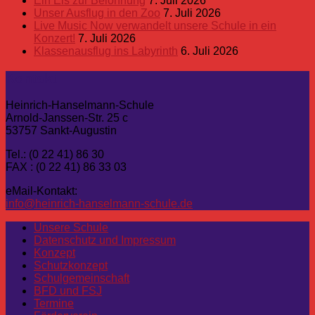
Ein Eis zur Belohnung
7. Juli 2026
Unser Ausflug in den Zoo
7. Juli 2026
Live Music Now verwandelt unsere Schule in ein
Konzert!
7. Juli 2026
Klassenausflug ins Labyrinth
6. Juli 2026
Kontakt
Heinrich-Hanselmann-Schule
Arnold-Janssen-Str. 25 c
53757 Sankt-Augustin
Tel.: (0 22 41) 86 30
FAX : (0 22 41) 86 33 03
eMail-Kontakt:
info@heinrich-hanselmann-schule.de
Unsere Schule
Datenschutz und Impressum
Konzept
Schutzkonzept
Schulgemeinschaft
BFD und FSJ
Termine