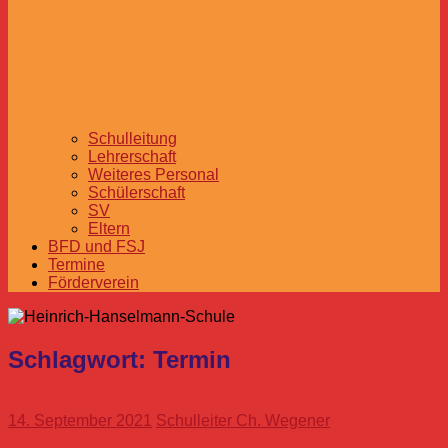
Schulleitung
Lehrerschaft
Weiteres Personal
Schülerschaft
SV
Eltern
BFD und FSJ
Termine
Förderverein
Schlagwort:
Termin
14. September 2021
Schulleiter Ch. Wegener