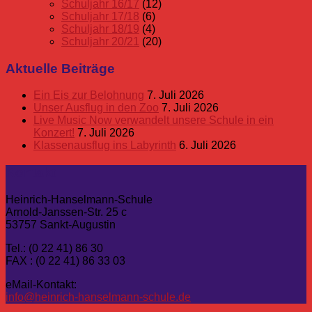
Schuljahr 16/17
(12)
Schuljahr 17/18
(6)
Schuljahr 18/19
(4)
Schuljahr 20/21
(20)
Aktuelle Beiträge
Ein Eis zur Belohnung
7. Juli 2026
Unser Ausflug in den Zoo
7. Juli 2026
Live Music Now verwandelt unsere Schule in ein
Konzert!
7. Juli 2026
Klassenausflug ins Labyrinth
6. Juli 2026
Kontakt
Heinrich-Hanselmann-Schule
Arnold-Janssen-Str. 25 c
53757 Sankt-Augustin
Tel.: (0 22 41) 86 30
FAX : (0 22 41) 86 33 03
eMail-Kontakt:
info@heinrich-hanselmann-schule.de