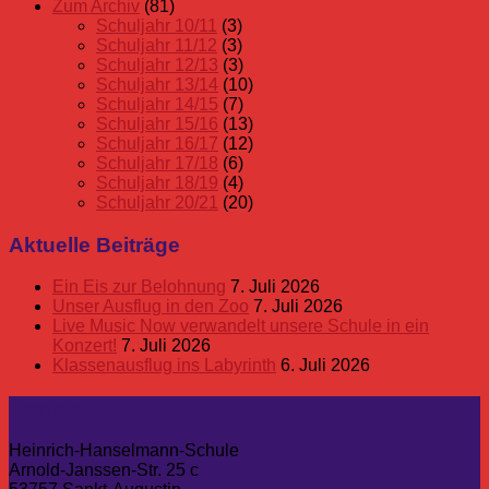
Zum Archiv
(81)
Schuljahr 10/11
(3)
Schuljahr 11/12
(3)
Schuljahr 12/13
(3)
Schuljahr 13/14
(10)
Schuljahr 14/15
(7)
Schuljahr 15/16
(13)
Schuljahr 16/17
(12)
Schuljahr 17/18
(6)
Schuljahr 18/19
(4)
Schuljahr 20/21
(20)
Aktuelle Beiträge
Ein Eis zur Belohnung
7. Juli 2026
Unser Ausflug in den Zoo
7. Juli 2026
Live Music Now verwandelt unsere Schule in ein
Konzert!
7. Juli 2026
Klassenausflug ins Labyrinth
6. Juli 2026
Kontakt
Heinrich-Hanselmann-Schule
Arnold-Janssen-Str. 25 c