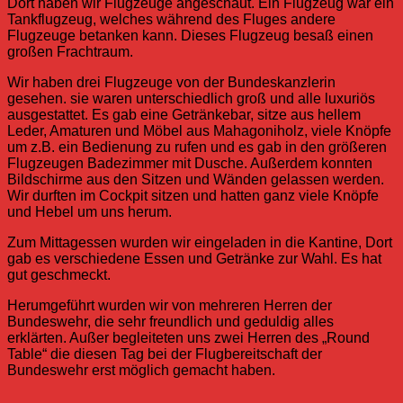
Dort haben wir Flugzeuge angeschaut. Ein Flugzeug war ein
Tankflugzeug, welches während des Fluges andere
Flugzeuge betanken kann. Dieses Flugzeug besaß einen
großen Frachtraum.
Wir haben drei Flugzeuge von der Bundeskanzlerin
gesehen. sie waren unterschiedlich groß und alle luxuriös
ausgestattet. Es gab eine Getränkebar, sitze aus hellem
Leder, Amaturen und Möbel aus Mahagoniholz, viele Knöpfe
um z.B. ein Bedienung zu rufen und es gab in den größeren
Flugzeugen Badezimmer mit Dusche. Außerdem konnten
Bildschirme aus den Sitzen und Wänden gelassen werden.
Wir durften im Cockpit sitzen und hatten ganz viele Knöpfe
und Hebel um uns herum.
Zum Mittagessen wurden wir eingeladen in die Kantine, Dort
gab es verschiedene Essen und Getränke zur Wahl. Es hat
gut geschmeckt.
Herumgeführt wurden wir von mehreren Herren der
Bundeswehr, die sehr freundlich und geduldig alles
erklärten. Außer begleiteten uns zwei Herren des „Round
Table“ die diesen Tag bei der Flugbereitschaft der
Bundeswehr erst möglich gemacht haben.