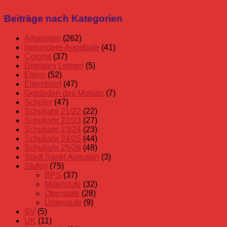
Schuljahr
Beiträge nach Kategorien
11/12
Allgemein
(262)
besondere Angebote
(41)
Corona
(37)
Digitales Lernen
(5)
Eltern
(52)
Elternbrief
(47)
Gebärden des Monats
(7)
Schüler
(47)
Schuljahr 21/22
(22)
Schuljahr 22/23
(27)
Schuljahr 23/24
(23)
Schuljahr 24/25
(44)
Schuljahr 25/26
(48)
Stadt Sankt Augustin
(3)
Stufen
(75)
BPS
(37)
Mittelstufe
(32)
Oberstufe
(28)
Unterstufe
(9)
SV
(5)
UK
(11)