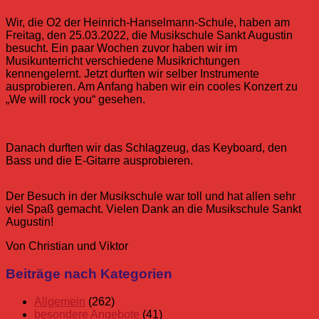
Wir, die O2 der Heinrich-Hanselmann-Schule, haben am
Freitag, den 25.03.2022, die Musikschule Sankt Augustin
besucht. Ein paar Wochen zuvor haben wir im
Musikunterricht verschiedene Musikrichtungen
kennengelernt. Jetzt durften wir selber Instrumente
ausprobieren. Am Anfang haben wir ein cooles Konzert zu
„We will rock you“ gesehen.
Danach durften wir das Schlagzeug, das Keyboard, den
Bass und die E-Gitarre ausprobieren.
Der Besuch in der Musikschule war toll und hat allen sehr
viel Spaß gemacht. Vielen Dank an die Musikschule Sankt
Augustin!
Von Christian und Viktor
Allgemein
Musik
Musikschule
O2
Oberstufe
Sankt
Beiträge nach Kategorien
Oberstufe
Augustin
Schüler
Allgemein
(262)
Schuljahr
besondere Angebote
(41)