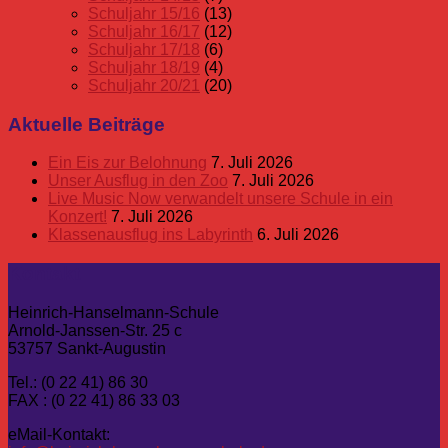
Schuljahr 15/16
(13)
Schuljahr 16/17
(12)
Schuljahr 17/18
(6)
Schuljahr 18/19
(4)
Schuljahr 20/21
(20)
Aktuelle Beiträge
Ein Eis zur Belohnung
7. Juli 2026
Unser Ausflug in den Zoo
7. Juli 2026
Live Music Now verwandelt unsere Schule in ein
Konzert!
7. Juli 2026
Klassenausflug ins Labyrinth
6. Juli 2026
Kontakt
Heinrich-Hanselmann-Schule
Arnold-Janssen-Str. 25 c
53757 Sankt-Augustin
Tel.: (0 22 41) 86 30
FAX : (0 22 41) 86 33 03
eMail-Kontakt: