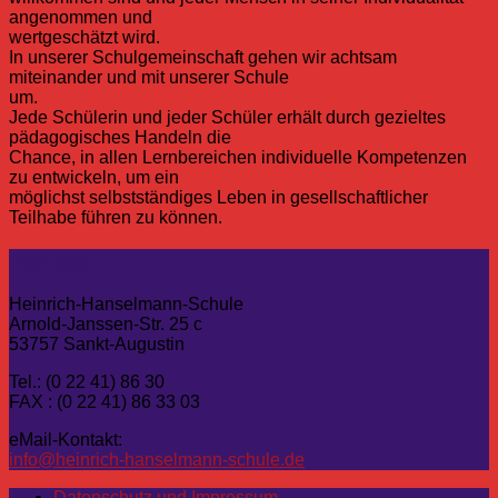
angenommen und
wertgeschätzt wird.
In unserer Schulgemeinschaft gehen wir achtsam
miteinander und mit unserer Schule
um.
Jede Schülerin und jeder Schüler erhält durch gezieltes
pädagogisches Handeln die
Chance, in allen Lernbereichen individuelle Kompetenzen
zu entwickeln, um ein
möglichst selbstständiges Leben in gesellschaftlicher
Teilhabe führen zu können.
Kontakt
Heinrich-Hanselmann-Schule
Arnold-Janssen-Str. 25 c
53757 Sankt-Augustin
Tel.: (0 22 41) 86 30
FAX : (0 22 41) 86 33 03
eMail-Kontakt:
info@heinrich-hanselmann-schule.de
Datenschutz und Impressum