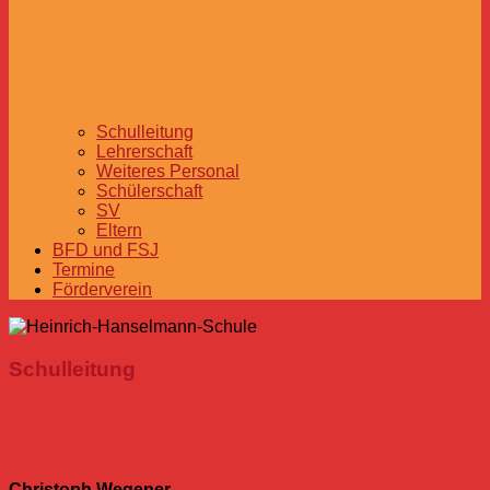
Schulleitung
Lehrerschaft
Weiteres Personal
Schülerschaft
SV
Eltern
BFD und FSJ
Termine
Förderverein
Schulleitung
Christoph Wegener