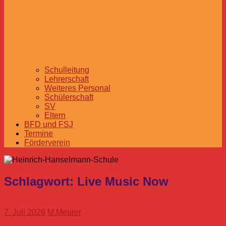
Schulleitung
Lehrerschaft
Weiteres Personal
Schülerschaft
SV
Eltern
BFD und FSJ
Termine
Förderverein
Schlagwort:
Live Music Now
7. Juli 2026
M.Meurer