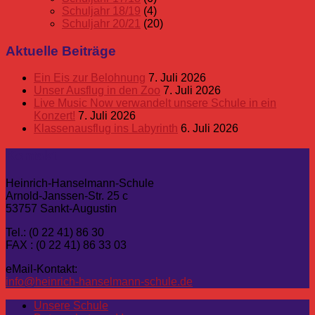
Schuljahr 18/19
(4)
Schuljahr 20/21
(20)
Aktuelle Beiträge
Ein Eis zur Belohnung
7. Juli 2026
Unser Ausflug in den Zoo
7. Juli 2026
Live Music Now verwandelt unsere Schule in ein
Konzert!
7. Juli 2026
Klassenausflug ins Labyrinth
6. Juli 2026
Kontakt
Heinrich-Hanselmann-Schule
Arnold-Janssen-Str. 25 c
53757 Sankt-Augustin
Tel.: (0 22 41) 86 30
FAX : (0 22 41) 86 33 03
eMail-Kontakt:
info@heinrich-hanselmann-schule.de
Unsere Schule