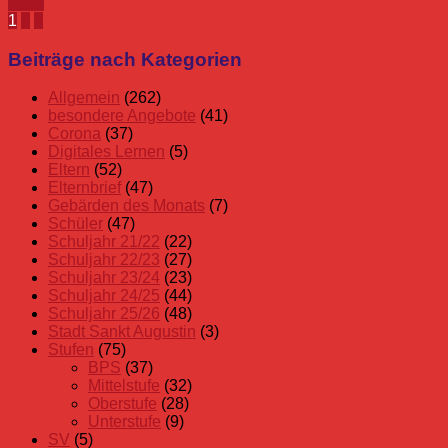
mehr
Seitennummerierung
Nächste
1
2
»
Beiträge
der
Beiträge nach Kategorien
Beiträge
Allgemein
(262)
besondere Angebote
(41)
Corona
(37)
Digitales Lernen
(5)
Eltern
(52)
Elternbrief
(47)
Gebärden des Monats
(7)
Schüler
(47)
Schuljahr 21/22
(22)
Schuljahr 22/23
(27)
Schuljahr 23/24
(23)
Schuljahr 24/25
(44)
Schuljahr 25/26
(48)
Stadt Sankt Augustin
(3)
Stufen
(75)
BPS
(37)
Mittelstufe
(32)
Oberstufe
(28)
Unterstufe
(9)
SV
(5)