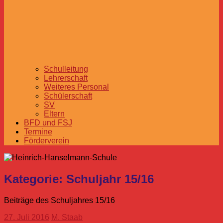
Schulleitung
Lehrerschaft
Weiteres Personal
Schülerschaft
SV
Eltern
BFD und FSJ
Termine
Förderverein
Kategorie:
Schuljahr 15/16
Beiträge des Schuljahres 15/16
27. Juli 2016
M. Staab