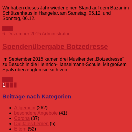
Wir haben dieses Jahr wieder einen Stand auf dem Bazar im
Schützenhaus in Hangelar, am Samstag, 05.12. und
Sonntag, 06.12.
mehr
6. Dezember 2015
Administrator
Spendenübergabe Botzedresse
Im September 2015 kamen drei Musiker der „Botzedresse“
zu Besuch in die Heinrich-Hanselmann-Schule. Mit großem
Spaß überzeugten sie sich von
mehr
Seitennummerierung
Nächste
1
2
3
»
Beiträge
der
Beiträge nach Kategorien
Beiträge
Allgemein
(262)
besondere Angebote
(41)
Corona
(37)
Digitales Lernen
(5)
Eltern
(52)