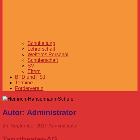
Schulleitung
Lehrerschaft
Weiteres Personal
Schülerschaft
SV
Eltern
BFD und FSJ
Termine
Förderverein
Autor:
Administrator
25. September 2019
Administrator
Tanztheater-AG