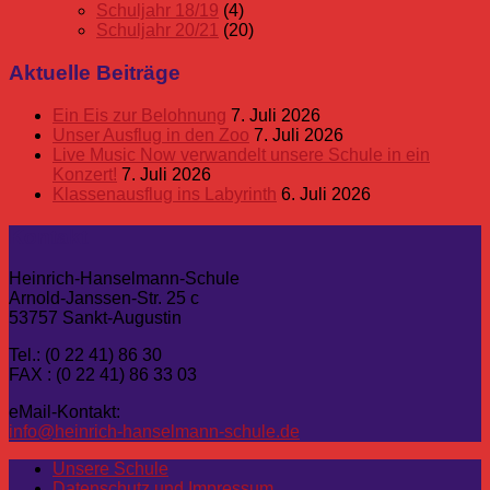
Schuljahr 18/19
(4)
Schuljahr 20/21
(20)
Aktuelle Beiträge
Ein Eis zur Belohnung
7. Juli 2026
Unser Ausflug in den Zoo
7. Juli 2026
Live Music Now verwandelt unsere Schule in ein
Konzert!
7. Juli 2026
Klassenausflug ins Labyrinth
6. Juli 2026
Kontakt
Heinrich-Hanselmann-Schule
Arnold-Janssen-Str. 25 c
53757 Sankt-Augustin
Tel.: (0 22 41) 86 30
FAX : (0 22 41) 86 33 03
eMail-Kontakt:
info@heinrich-hanselmann-schule.de
Unsere Schule
Datenschutz und Impressum