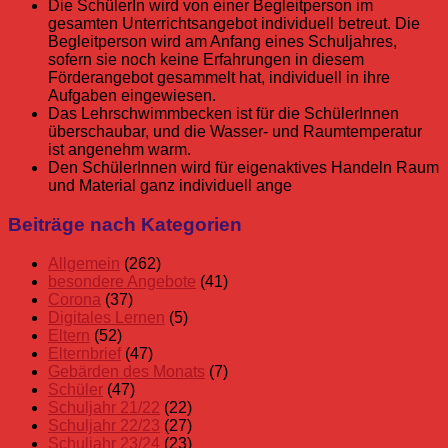
Die SchülerIn wird von einer Begleitperson im
gesamten Unterrichtsangebot individuell betreut. Die
Begleitperson wird am Anfang eines Schuljahres,
sofern sie noch keine Erfahrungen in diesem
Förderangebot gesammelt hat, individuell in ihre
Aufgaben eingewiesen.
Das Lehrschwimmbecken ist für die SchülerInnen
überschaubar, und die Wasser- und Raumtemperatur
ist angenehm warm.
Den SchülerInnen wird für eigenaktives Handeln Raum
und Material ganz individuell ange­
besondere
Beiträge nach Kategorien
Angebote
Allgemein
(262)
besondere Angebote
(41)
Corona
(37)
Digitales Lernen
(5)
Eltern
(52)
Elternbrief
(47)
Gebärden des Monats
(7)
Schüler
(47)
Schuljahr 21/22
(22)
Schuljahr 22/23
(27)
Schuljahr 23/24
(23)