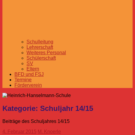
Schulleitung
Lehrerschaft
Weiteres Personal
Schülerschaft
SV
Eltern
BFD und FSJ
Termine
Förderverein
Kategorie:
Schuljahr 14/15
Beiträge des Schuljahres 14/15
4. Februar 2015
M. Knoerle