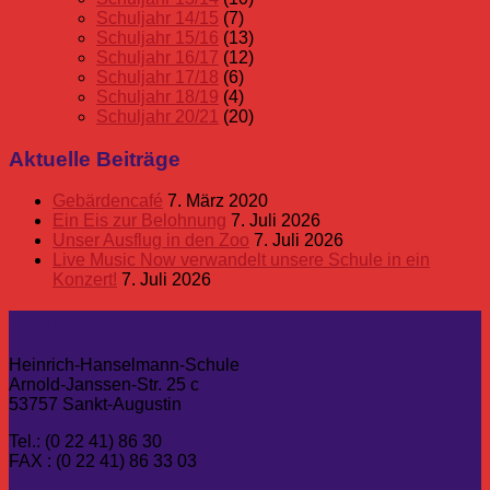
Schuljahr 14/15
(7)
Schuljahr 15/16
(13)
Schuljahr 16/17
(12)
Schuljahr 17/18
(6)
Schuljahr 18/19
(4)
Schuljahr 20/21
(20)
Aktuelle Beiträge
Gebärdencafé
7. März 2020
Ein Eis zur Belohnung
7. Juli 2026
Unser Ausflug in den Zoo
7. Juli 2026
Live Music Now verwandelt unsere Schule in ein
Konzert!
7. Juli 2026
Kontakt
Heinrich-Hanselmann-Schule
Arnold-Janssen-Str. 25 c
53757 Sankt-Augustin
Tel.: (0 22 41) 86 30
FAX : (0 22 41) 86 33 03