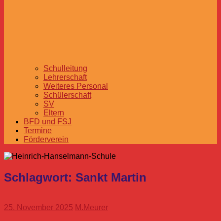
Schulleitung
Lehrerschaft
Weiteres Personal
Schülerschaft
SV
Eltern
BFD und FSJ
Termine
Förderverein
Schlagwort:
Sankt Martin
25. November 2025
M.Meurer