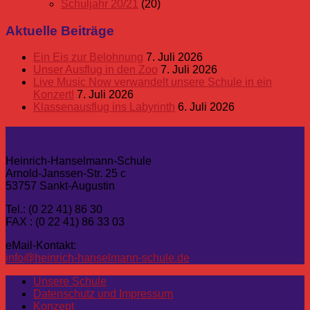
Schuljahr 20/21
(20)
Aktuelle Beiträge
Ein Eis zur Belohnung
7. Juli 2026
Unser Ausflug in den Zoo
7. Juli 2026
Live Music Now verwandelt unsere Schule in ein
Konzert!
7. Juli 2026
Klassenausflug ins Labyrinth
6. Juli 2026
Kontakt
Heinrich-Hanselmann-Schule
Arnold-Janssen-Str. 25 c
53757 Sankt-Augustin
Tel.: (0 22 41) 86 30
FAX : (0 22 41) 86 33 03
eMail-Kontakt:
info@heinrich-hanselmann-schule.de
Unsere Schule
Datenschutz und Impressum
Konzept