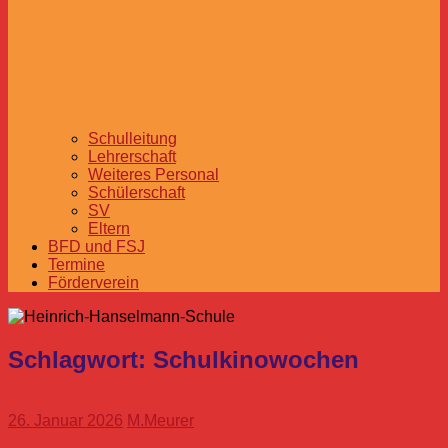
Schulleitung
Lehrerschaft
Weiteres Personal
Schülerschaft
SV
Eltern
BFD und FSJ
Termine
Förderverein
Schlagwort:
Schulkinowochen
26. Januar 2026
M.Meurer