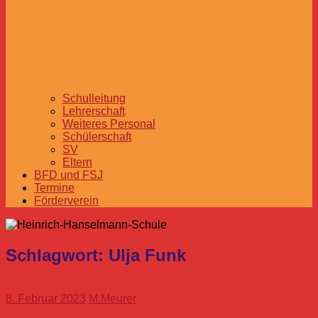
Schulleitung
Lehrerschaft
Weiteres Personal
Schülerschaft
SV
Eltern
BFD und FSJ
Termine
Förderverein
Schlagwort:
Ulja Funk
8. Februar 2023
M.Meurer