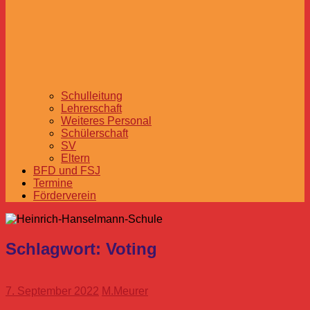
Schulleitung
Lehrerschaft
Weiteres Personal
Schülerschaft
SV
Eltern
BFD und FSJ
Termine
Förderverein
Schlagwort:
Voting
7. September 2022
M.Meurer