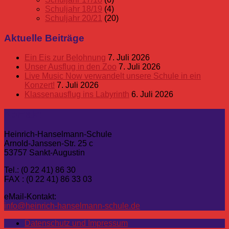
Schuljahr 18/19
(4)
Schuljahr 20/21
(20)
Aktuelle Beiträge
Ein Eis zur Belohnung
7. Juli 2026
Unser Ausflug in den Zoo
7. Juli 2026
Live Music Now verwandelt unsere Schule in ein
Konzert!
7. Juli 2026
Klassenausflug ins Labyrinth
6. Juli 2026
Kontakt
Heinrich-Hanselmann-Schule
Arnold-Janssen-Str. 25 c
53757 Sankt-Augustin
Tel.: (0 22 41) 86 30
FAX : (0 22 41) 86 33 03
eMail-Kontakt:
info@heinrich-hanselmann-schule.de
Datenschutz und Impressum