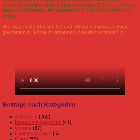
diesem Dezember viele Schülerinnen und Schüler 1 Mal die
Woche zusammen, um gemeinsam die Weihnachtszeit zu
feiern.
Hier haben die Klassen U1 und U3 nach und nach etwas
geschmückt…könnt ihr erkennen, was dort entsteht? 🙂
Allgemein
Advent
Adventssingen
Corona
Tannenbaum
U1
U3
Beiträge nach Kategorien
Schüler
Schuljahr
Allgemein
(262)
20/21
besondere Angebote
(41)
Stufen
Corona
(37)
Unterstufe
Digitales Lernen
(5)
Eltern
(52)