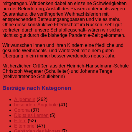
mitgetragen. Wir denken dabei an einzelne Schwierigkeiten
bei der Beförderung, Ausfall des Präsenzunterrichts wegen
Quarantäne, die verlängerten Weihnachtsferien mit
entsprechenden Betreuungsengpässen und vieles mehr.
Ohne diese konstruktive Elternschaft im Rücken -sehr gut
vertreten durch unsere Schulpflegschaft- wären wir sicher
nicht so gut durch die bisherige Pandemie-Zeit gekommen.
Wir wünschen Ihnen und Ihren Kindern eine friedliche und
gesunde Weihnachts- und Winterzeit mit einem guten
Übergang in ein immer besser werdendes neues Jahr.
Mit herzlichen Grüßen aus der Heinrich-Hanselmann-Schule
Christoph Wegener (Schulleiter) und Johanna Tenge
(stellvertretende Schulleiterin)
Allgemein
2021
Ausblick
Corona
Eltern
Elternbrief
Beiträge nach Kategorien
Corona
Eltern
Allgemein
(262)
Elternbrief
besondere Angebote
(41)
Schuljahr
Corona
(37)
20/21
Digitales Lernen
(5)
Eltern
(52)
Elternbrief
(47)
Gebärden des Monats
(7)