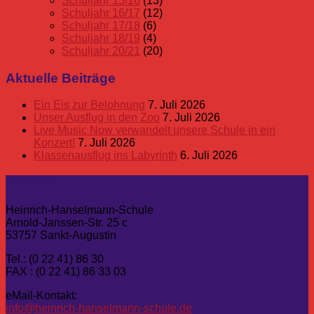
Schuljahr 15/16
(13)
Schuljahr 16/17
(12)
Schuljahr 17/18
(6)
Schuljahr 18/19
(4)
Schuljahr 20/21
(20)
Aktuelle Beiträge
Ein Eis zur Belohnung
7. Juli 2026
Unser Ausflug in den Zoo
7. Juli 2026
Live Music Now verwandelt unsere Schule in ein
Konzert!
7. Juli 2026
Klassenausflug ins Labyrinth
6. Juli 2026
Kontakt
Heinrich-Hanselmann-Schule
Arnold-Janssen-Str. 25 c
53757 Sankt-Augustin
Tel.: (0 22 41) 86 30
FAX : (0 22 41) 86 33 03
eMail-Kontakt:
info@heinrich-hanselmann-schule.de