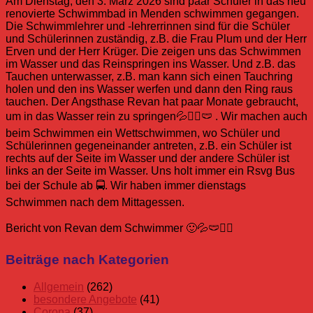
Am Dienstag, den 3. März 2026 sind paar Schüler in das neu
renovierte Schwimmbad in Menden schwimmen gegangen.
Die Schwimmlehrer und -lehrerrinnen sind für die Schüler
und Schülerinnen zuständig, z.B. die Frau Plum und der Herr
Erven und der Herr Krüger. Die zeigen uns das Schwimmen
im Wasser und das Reinspringen ins Wasser. Und z.B. das
Tauchen unterwasser, z.B. man kann sich einen Tauchring
holen und den ins Wasser werfen und dann den Ring raus
tauchen. Der Angsthase Revan hat paar Monate gebraucht,
um in das Wasser rein zu springen💦🏊‍♂️🩲 . Wir machen auch
beim Schwimmen ein Wettschwimmen, wo Schüler und
Schülerinnen gegeneinander antreten, z.B. ein Schüler ist
rechts auf der Seite im Wasser und der andere Schüler ist
links an der Seite im Wasser. Uns holt immer ein Rsvg Bus
bei der Schule ab 🚍. Wir haben immer dienstags
Schwimmen nach dem Mittagessen.
Bericht von Revan dem Schwimmer 🙂💦🩲🏊‍♂️
Allgemein
Menden
Revan
Schwimmbad
Schwimmen
Beiträge nach Kategorien
Schuljahr
25/26
Allgemein
(262)
besondere Angebote
(41)
Corona
(37)