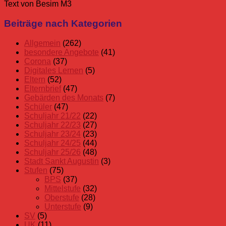
Text von Besim M3
Allgemein
Langeoog
Mittelstufe
Stufenfahrt
Beiträge nach Kategorien
Mittelstufe
Schuljahr
Allgemein
(262)
24/25
besondere Angebote
(41)
Stufen
Corona
(37)
Digitales Lernen
(5)
Eltern
(52)
Elternbrief
(47)
Gebärden des Monats
(7)
Schüler
(47)
Schuljahr 21/22
(22)
Schuljahr 22/23
(27)
Schuljahr 23/24
(23)
Schuljahr 24/25
(44)
Schuljahr 25/26
(48)
Stadt Sankt Augustin
(3)
Stufen
(75)
BPS
(37)
Mittelstufe
(32)
Oberstufe
(28)
Unterstufe
(9)
SV
(5)
UK
(11)