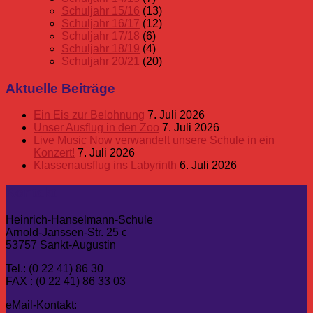
Schuljahr 15/16
(13)
Schuljahr 16/17
(12)
Schuljahr 17/18
(6)
Schuljahr 18/19
(4)
Schuljahr 20/21
(20)
Aktuelle Beiträge
Ein Eis zur Belohnung
7. Juli 2026
Unser Ausflug in den Zoo
7. Juli 2026
Live Music Now verwandelt unsere Schule in ein
Konzert!
7. Juli 2026
Klassenausflug ins Labyrinth
6. Juli 2026
Kontakt
Heinrich-Hanselmann-Schule
Arnold-Janssen-Str. 25 c
53757 Sankt-Augustin
Tel.: (0 22 41) 86 30
FAX : (0 22 41) 86 33 03
eMail-Kontakt: