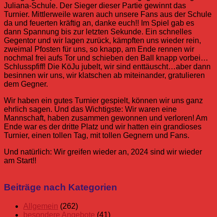
Juliana-Schule. Der Sieger dieser Partie gewinnt das
Turnier. Mittlerweile waren auch unsere Fans aus der Schule
da und feuerten kräftig an, danke euch!! Im Spiel gab es
dann Spannung bis zur letzten Sekunde. Ein schnelles
Gegentor und wir lagen zurück, kämpften uns wieder rein,
zweimal Pfosten für uns, so knapp, am Ende rennen wir
nochmal frei aufs Tor und schieben den Ball knapp vorbei…
Schlusspfiff! Die KöJu jubelt, wir sind enttäuscht…aber dann
besinnen wir uns, wir klatschen ab miteinander, gratulieren
dem Gegner.
Wir haben ein gutes Turnier gespielt, können wir uns ganz
ehrlich sagen. Und das Wichtigste: Wir waren eine
Mannschaft, haben zusammen gewonnen und verloren! Am
Ende war es der dritte Platz und wir hatten ein grandioses
Turnier, einen tollen Tag, mit tollen Gegnern und Fans.
Und natürlich: Wir greifen wieder an, 2024 sind wir wieder
am Start!!
Allgemein
AG
Fußball
Fußball-
Beiträge nach Kategorien
besondere
AG
Fußballturnier
Mannschaft
Turnier
Angebote
Allgemein
(262)
Schüler
besondere Angebote
(41)