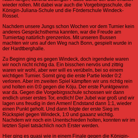
wieder rollen. Mit dabei war auch die Vorgebirgsschule, die
Königin-Juliana-Schule und die Förderschule Windeck-
Rossel.
Nachdem unsere Jungs schon Wochen vor dem Turnier kein
anderes Gesprächsthema kannten, war die Freude am
Turniertag natürlich grenzenlos. Mit unseren Bussen
machten wir uns auf den Weg nach Bonn, gespielt wurde in
der Hardtberghalle.
Zu Beginn ging es gegen Windeck, doch irgendwie waren
wir noch nicht richtig da. Ein bisschen nervös und zittrig
waren wir wohl, aber wer will es verübeln, bei so einem
wichtigen Turnier. Somit ging die erste Partie leider 0:2
verloren. Aber im zweiten Spiel kämpften wir uns richtig rein
und holten ein 0:0 gegen die Köju. Der erste Punktgewinn
war da. Gegen die Vorgebirgsschule schossen wir dann
endlich unser erstes Tor, endlich! Der Jubel war groß und wir
lagen uns freudig in den Armen! Endstand dann 1:1, wieder
einen Punkt geholt. Und dann folgte der erste Sieg im
Rückspiel gegen Windeck, 1:0 und gaaanz wichtig.
Nachdem wir noch ein Unentschieden holten, konnten wir im
letzten Spiel tatsächlich noch Erster werden.
Hier ging es quasi wie in einem Finale gegen die Königin-