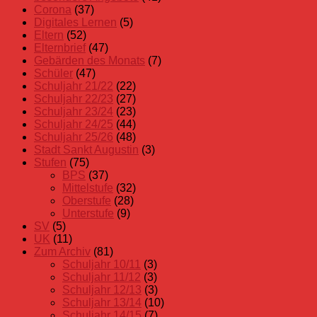
Schuljahr
Corona
(37)
22/23
Digitales Lernen
(5)
Eltern
(52)
Elternbrief
(47)
Gebärden des Monats
(7)
Schüler
(47)
Schuljahr 21/22
(22)
Schuljahr 22/23
(27)
Schuljahr 23/24
(23)
Schuljahr 24/25
(44)
Schuljahr 25/26
(48)
Stadt Sankt Augustin
(3)
Stufen
(75)
BPS
(37)
Mittelstufe
(32)
Oberstufe
(28)
Unterstufe
(9)
SV
(5)
UK
(11)
Zum Archiv
(81)
Schuljahr 10/11
(3)
Schuljahr 11/12
(3)
Schuljahr 12/13
(3)
Schuljahr 13/14
(10)
Schuljahr 14/15
(7)