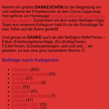
Hiermit ein großes
DANKESCHÖN
für die Begleitung vor
und während der Projektwoche an den Circus Zappzarap.
Hier geht es zur Homepage:
Circus ZappZarap – Kannst Du
nicht war gestern
. Zusammen mit dem super fleißigen Orga-
Team aus unserem Kollegium habt ihr da die Grundlage für
was Tolles auf die Beine gestellt!
Und genau so
DANKE
auch an alle fleißigen Helfer*innen –
Eltern, Erziehungsberechtigte, (Ex-)Kolleg*innen,
FSJler*innen, Schulbegleitungen, und und und… wir
glauben, es war eine ganz besondere Woche 🙂
Allgemein
Fotos
Projektwoche
Zappzarap
Zirkus
Zirkuszelt
Beiträge nach Kategorien
besondere
Angebote
Allgemein
(262)
Schuljahr
besondere Angebote
(41)
22/23
Corona
(37)
Digitales Lernen
(5)
Eltern
(52)
Elternbrief
(47)
Gebärden des Monats
(7)
Schüler
(47)
Schuljahr 21/22
(22)
Schuljahr 22/23
(27)