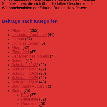
Schüler*innen, die sich über die tollen Geschenke der
Weihnachtsaktion der Stiftung Buntes Herz freuen:
Allgemein
Geschenke
Stiftung
Beiträge nach Kategorien
Schuljahr
Herz
25/26
Allgemein
(262)
besondere Angebote
(41)
Corona
(37)
Digitales Lernen
(5)
Eltern
(52)
Elternbrief
(47)
Gebärden des Monats
(7)
Schüler
(47)
Schuljahr 21/22
(22)
Schuljahr 22/23
(27)
Schuljahr 23/24
(23)
Schuljahr 24/25
(44)
Schuljahr 25/26
(48)
Stadt Sankt Augustin
(3)
Stufen
(75)
BPS
(37)
Mittelstufe
(32)
Oberstufe
(28)