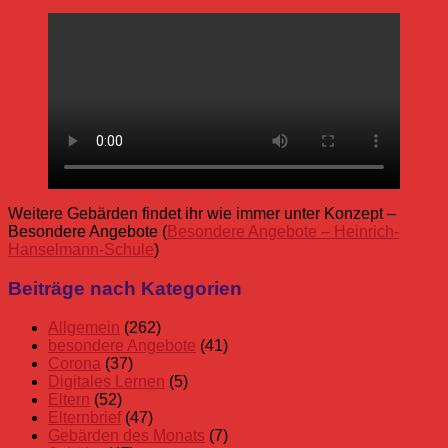
Weitere Gebärden findet ihr wie immer unter Konzept –
Besondere Angebote (
Besondere Angebote – Heinrich-
Hanselmann-Schule
)
Allgemein
Gebärden
Gebärden
Beiträge nach Kategorien
besondere
des
Angebote
Monats
Kommunikation
Unterstützte
Allgemein
(262)
Gebärden
Kommunikation
besondere Angebote
(41)
des
Corona
(37)
Monats
Digitales Lernen
(5)
UK
Eltern
(52)
Elternbrief
(47)
Gebärden des Monats
(7)