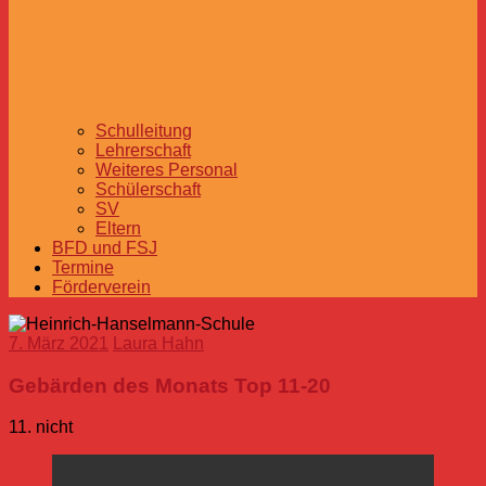
Schulleitung
Lehrerschaft
Weiteres Personal
Schülerschaft
SV
Eltern
BFD und FSJ
Termine
Förderverein
7. März 2021
Laura Hahn
Gebärden des Monats Top 11-20
11. nicht