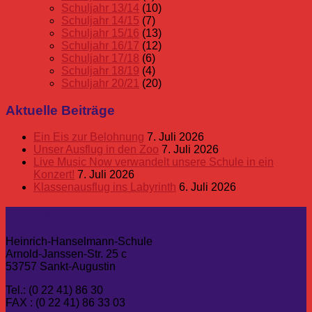
Schuljahr 13/14
(10)
Schuljahr 14/15
(7)
Schuljahr 15/16
(13)
Schuljahr 16/17
(12)
Schuljahr 17/18
(6)
Schuljahr 18/19
(4)
Schuljahr 20/21
(20)
Aktuelle Beiträge
Ein Eis zur Belohnung
7. Juli 2026
Unser Ausflug in den Zoo
7. Juli 2026
Live Music Now verwandelt unsere Schule in ein
Konzert!
7. Juli 2026
Klassenausflug ins Labyrinth
6. Juli 2026
Kontakt
Heinrich-Hanselmann-Schule
Arnold-Janssen-Str. 25 c
53757 Sankt-Augustin
Tel.: (0 22 41) 86 30
FAX : (0 22 41) 86 33 03