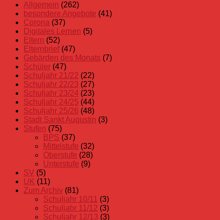
Angebote
Allgemein
(262)
Gebärden
besondere Angebote
(41)
des
Corona
(37)
Monats
Digitales Lernen
(5)
Schüler
Eltern
(52)
UK
Elternbrief
(47)
Gebärden des Monats
(7)
Schüler
(47)
Schuljahr 21/22
(22)
Schuljahr 22/23
(27)
Schuljahr 23/24
(23)
Schuljahr 24/25
(44)
Schuljahr 25/26
(48)
Stadt Sankt Augustin
(3)
Stufen
(75)
BPS
(37)
Mittelstufe
(32)
Oberstufe
(28)
Unterstufe
(9)
SV
(5)
UK
(11)
Zum Archiv
(81)
Schuljahr 10/11
(3)
Schuljahr 11/12
(3)
Schuljahr 12/13
(3)