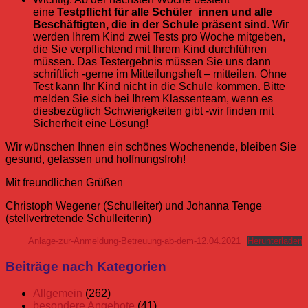
eine
Testpflicht für alle Schüler_innen und alle
Beschäftigten, die in der Schule präsent sind
. Wir
werden Ihrem Kind zwei Tests pro Woche mitgeben,
die Sie verpflichtend mit Ihrem Kind durchführen
müssen. Das Testergebnis müssen Sie uns dann
schriftlich -gerne im Mitteilungsheft – mitteilen. Ohne
Test kann Ihr Kind nicht in die Schule kommen. Bitte
melden Sie sich bei Ihrem Klassenteam, wenn es
diesbezüglich Schwierigkeiten gibt -wir finden mit
Sicherheit eine Lösung!
Wir wünschen Ihnen ein schönes Wochenende, bleiben Sie
gesund, gelassen und hoffnungsfroh!
Mit freundlichen Grüßen
Christoph Wegener (Schulleiter) und Johanna Tenge
(stellvertretende Schulleiterin)
Anlage-zur-Anmeldung-Betreuung-ab-dem-12.04.2021
Herunterladen
Allgemein
Eltern
Elternbrief
Beiträge nach Kategorien
Corona
Digitales
Allgemein
(262)
Lernen
besondere Angebote
(41)