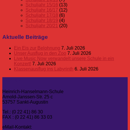
Schuljahr 15/16
(13)
Schuljahr 16/17
(12)
Schuljahr 17/18
(6)
Schuljahr 18/19
(4)
Schuljahr 20/21
(20)
Aktuelle Beiträge
Ein Eis zur Belohnung
7. Juli 2026
Unser Ausflug in den Zoo
7. Juli 2026
Live Music Now verwandelt unsere Schule in ein
Konzert!
7. Juli 2026
Klassenausflug ins Labyrinth
6. Juli 2026
Kontakt
Heinrich-Hanselmann-Schule
Arnold-Janssen-Str. 25 c
53757 Sankt-Augustin
Tel.: (0 22 41) 86 30
FAX : (0 22 41) 86 33 03
eMail-Kontakt: