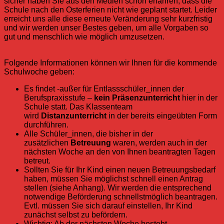
sicher haben Sie aus den Medien schon erfahren, dass die
Schule nach den Osterferien nicht wie geplant startet. Leider
erreicht uns alle diese erneute Veränderung sehr kurzfristig
und wir werden unser Bestes geben, um alle Vorgaben so
gut und menschlich wie möglich umzusetzen.
Folgende Informationen können wir Ihnen für die kommende
Schulwoche geben:
Es findet -außer für Entlassschüler_innen der
Berufspraxisstufe –
kein Präsenzunterricht
hier in der
Schule statt. Das Klassenteam
wird
Distanzunterricht
in der bereits eingeübten Form
durchführen.
Alle Schüler_innen, die bisher in der
zusätzlichen
Betreuung
waren, werden auch in der
nächsten Woche an den von Ihnen beantragten Tagen
betreut.
Sollten Sie für Ihr Kind einen neuen Betreuungsbedarf
haben, müssen Sie möglichst schnell einen Antrag
stellen (siehe Anhang). Wir werden die entsprechend
notwendige Beförderung schnellstmöglich beantragen.
Evtl. müssen Sie sich darauf einstellen, Ihr Kind
zunächst selbst zu befördern.
Wichtig: Ab der nächsten Woche besteht