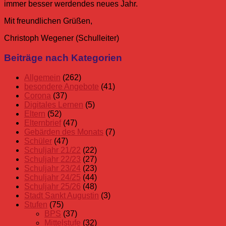
immer besser werdendes neues Jahr.
Mit freundlichen Grüßen,
Christoph Wegener (Schulleiter)
Allgemein
Corona
Elternbrief
Januar
Schließung
Beiträge nach Kategorien
Corona
Eltern
Allgemein
(262)
Elternbrief
besondere Angebote
(41)
Corona
(37)
Digitales Lernen
(5)
Eltern
(52)
Elternbrief
(47)
Gebärden des Monats
(7)
Schüler
(47)
Schuljahr 21/22
(22)
Schuljahr 22/23
(27)
Schuljahr 23/24
(23)
Schuljahr 24/25
(44)
Schuljahr 25/26
(48)
Stadt Sankt Augustin
(3)
Stufen
(75)
BPS
(37)
Mittelstufe
(32)