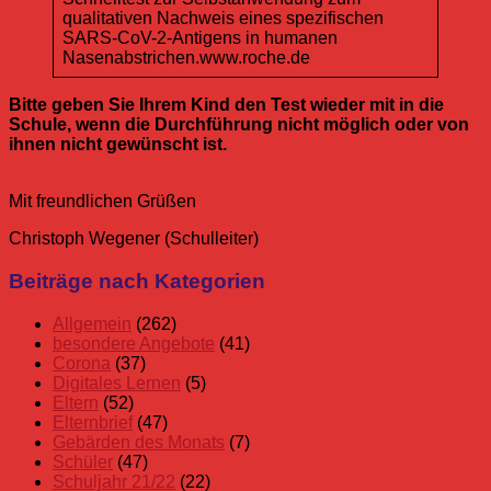
qualitativen Nachweis eines spezifischen
SARS-CoV-2-Antigens in humanen
Nasenabstrichen.www.roche.de
Bitte geben Sie Ihrem Kind den Test wieder mit in die
Schule, wenn die Durchführung nicht möglich oder von
ihnen nicht gewünscht ist.
Mit freundlichen Grüßen
Christoph Wegener (Schulleiter)
Corona
Corona
Eltern
Elternbrief
Schnelltest
Selbsttests
Beiträge nach Kategorien
Eltern
Elternbrief
Allgemein
(262)
besondere Angebote
(41)
Corona
(37)
Digitales Lernen
(5)
Eltern
(52)
Elternbrief
(47)
Gebärden des Monats
(7)
Schüler
(47)
Schuljahr 21/22
(22)