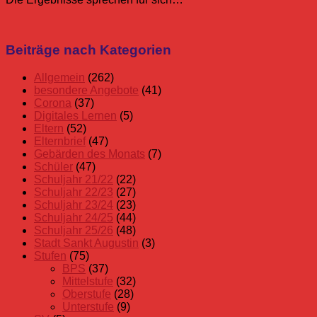
Allgemein
Basteln
Karten
Kreativ
O3
Weihnachten
Weihnachtskarte
Oberstufe
Beiträge nach Kategorien
Schüler
Schuljahr
Allgemein
(262)
20/21
besondere Angebote
(41)
Stufen
Corona
(37)
Digitales Lernen
(5)
Eltern
(52)
Elternbrief
(47)
Gebärden des Monats
(7)
Schüler
(47)
Schuljahr 21/22
(22)
Schuljahr 22/23
(27)
Schuljahr 23/24
(23)
Schuljahr 24/25
(44)
Schuljahr 25/26
(48)
Stadt Sankt Augustin
(3)
Stufen
(75)
BPS
(37)
Mittelstufe
(32)
Oberstufe
(28)
Unterstufe
(9)