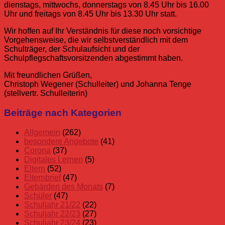
dienstags, mittwochs, donnerstags von 8.45 Uhr bis 16.00
Uhr und freitags von 8.45 Uhr bis 13.30 Uhr statt.
Wir hoffen auf Ihr Verständnis für diese noch vorsichtige
Vorgehensweise, die wir selbstverständlich mit dem
Schulträger, der Schulaufsicht und der
Schulpflegschaftsvorsitzenden abgestimmt haben.
Mit freundlichen Grüßen,
Christoph Wegener (Schulleiter) und Johanna Tenge
(stellvertr. Schulleiterin)
Allgemein
Corona
Eltern
Elternbrief
Beiträge nach Kategorien
Corona
Eltern
Allgemein
(262)
Elternbrief
besondere Angebote
(41)
Corona
(37)
Digitales Lernen
(5)
Eltern
(52)
Elternbrief
(47)
Gebärden des Monats
(7)
Schüler
(47)
Schuljahr 21/22
(22)
Schuljahr 22/23
(27)
Schuljahr 23/24
(23)