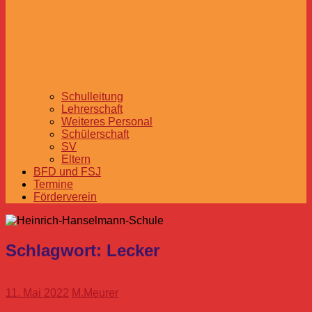
Schulleitung
Lehrerschaft
Weiteres Personal
Schülerschaft
SV
Eltern
BFD und FSJ
Termine
Förderverein
Schlagwort:
Lecker
11. Mai 2022
M.Meurer