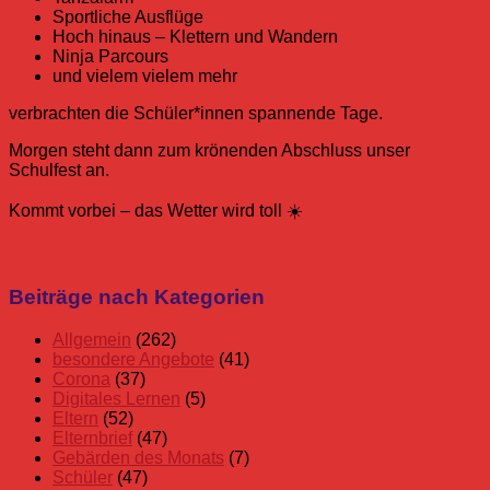
Sportliche Ausflüge
Hoch hinaus – Klettern und Wandern
Ninja Parcours
und vielem vielem mehr
verbrachten die Schüler*innen spannende Tage.
Morgen steht dann zum krönenden Abschluss unser
Schulfest an.
Kommt vorbei – das Wetter wird toll ☀️
Allgemein
Projektwoche
Schulfest
Beiträge nach Kategorien
Schuljahr
25/26
Allgemein
(262)
besondere Angebote
(41)
Corona
(37)
Digitales Lernen
(5)
Eltern
(52)
Elternbrief
(47)
Gebärden des Monats
(7)
Schüler
(47)