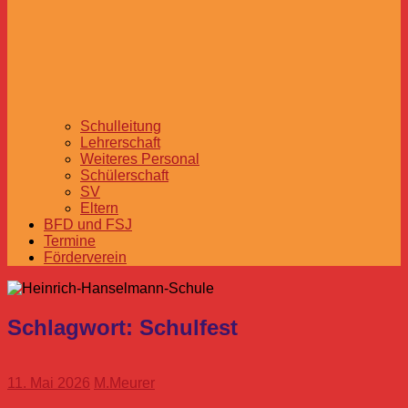
Schulleitung
Lehrerschaft
Weiteres Personal
Schülerschaft
SV
Eltern
BFD und FSJ
Termine
Förderverein
Schlagwort:
Schulfest
11. Mai 2026
M.Meurer