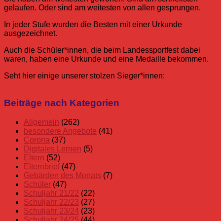
gelaufen. Oder sind am weitesten von allen gesprungen.
In jeder Stufe wurden die Besten mit einer Urkunde
ausgezeichnet.
Auch die Schüler*innen, die beim Landessportfest dabei
waren, haben eine Urkunde und eine Medaille bekommen.
Seht hier einige unserer stolzen Sieger*innen:
Allgemein
Landessportfest
Schulfest
Siegerehrung
Urkunde
Beiträge nach Kategorien
Schuljahr
24/25
Allgemein
(262)
besondere Angebote
(41)
Corona
(37)
Digitales Lernen
(5)
Eltern
(52)
Elternbrief
(47)
Gebärden des Monats
(7)
Schüler
(47)
Schuljahr 21/22
(22)
Schuljahr 22/23
(27)
Schuljahr 23/24
(23)
Schuljahr 24/25
(44)