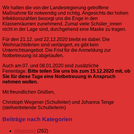
Wir halten die von der Landesregierung getroffene
Maßnahme für notwendig und richtig. Angesichts der hohen
Infektionszahlen besorgt uns die Enge in den
Klassenräumen zunehmend. Zumal viele Schüler_innen
nicht in der Lage sind, durchgehend eine Maske zu tragen.
Für den 21.12. und 22.12.2020 bleibt es dabei: Die
Weihnachtsferien sind verlängert, es gibt kein
Unterrichtsangebot. Die Frist für die Anmeldung zur
Notbetreuung ist abgelaufen.
Auch am 07. und 08.01.2020 sind zusätzliche
Ferientage.
Bitte teilen Sie uns bis zum 15.12.2020 mit, ob
Sie für diese Tage eine Notbetreuung in Anspruch
nehmen wollen.
Mit freundlichen Grüßen,
Christoph Wegener (Schulleiter) und Johanna Tenge
(stellvertretende Schulleiterin)
Allgemein
Corona
Eltern
Elternbrief
Beiträge nach Kategorien
Corona
Eltern
Allgemein
(262)
Elternbrief