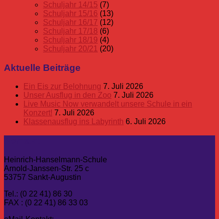
Schuljahr 14/15
(7)
Schuljahr 15/16
(13)
Schuljahr 16/17
(12)
Schuljahr 17/18
(6)
Schuljahr 18/19
(4)
Schuljahr 20/21
(20)
Aktuelle Beiträge
Ein Eis zur Belohnung
7. Juli 2026
Unser Ausflug in den Zoo
7. Juli 2026
Live Music Now verwandelt unsere Schule in ein
Konzert!
7. Juli 2026
Klassenausflug ins Labyrinth
6. Juli 2026
Kontakt
Heinrich-Hanselmann-Schule
Arnold-Janssen-Str. 25 c
53757 Sankt-Augustin
Tel.: (0 22 41) 86 30
FAX : (0 22 41) 86 33 03