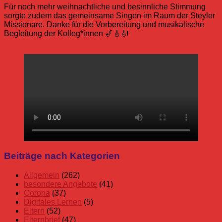
Für noch mehr weihnachtliche und besinnliche Stimmung
sorgte zudem das gemeinsame Singen im Raum der Steyler
Missionare. Danke für die Vorbereitung und musikalische
Begleitung der Kolleg*innen 🎷🎸🎻
Allgemein
Adventssingen
Gottesdienst
Weihnachtsmarkt
Beiträge nach Kategorien
Schuljahr
24/25
Allgemein
(262)
besondere Angebote
(41)
Corona
(37)
Digitales Lernen
(5)
Eltern
(52)
Elternbrief
(47)