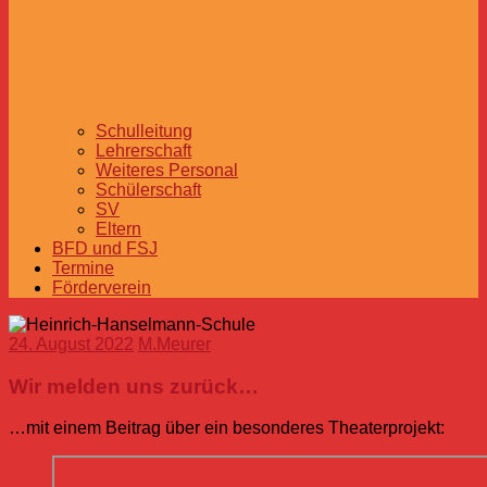
Schulleitung
Lehrerschaft
Weiteres Personal
Schülerschaft
SV
Eltern
BFD und FSJ
Termine
Förderverein
24. August 2022
M.Meurer
Wir melden uns zurück…
…mit einem Beitrag über ein besonderes Theaterprojekt: